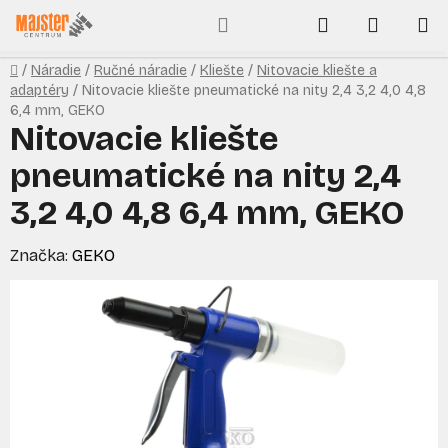
Prejsť
Hľadať
NÁKUP
na
obsah
KOŠÍK
Domov
/
Náradie
/
Ručné náradie
/
Kliešte
/
Nitovacie kliešte a
adaptéry
/
Nitovacie kliešte pneumatické na nity 2,4 3,2 4,0 4,8
6,4 mm, GEKO
Nitovacie kliešte
pneumatické na nity 2,4
3,2 4,0 4,8 6,4 mm, GEKO
Značka:
GEKO