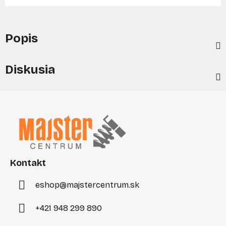
Popis
Diskusia
Z
á
p
ä
t
i
Kontakt
e
eshop
@
majstercentrum.sk
+421 948 299 890