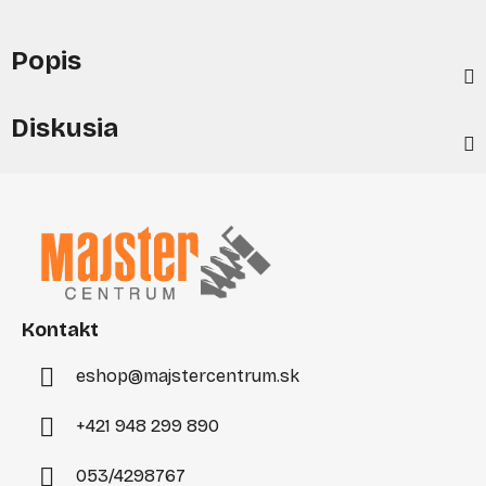
Popis
Diskusia
Z
á
p
ä
t
i
Kontakt
e
eshop
@
majstercentrum.sk
+421 948 299 890
053/4298767