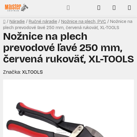
Prejsť
Hľadať
NÁKUP
na
obsah
KOŠÍK
Domov
/
Náradie
/
Ručné náradie
/
Nožnice na plech, PVC
/
Nožnice na
plech prevodové ľavé 250 mm, červená rukoväť, XL-TOOLS
Nožnice na plech
prevodové ľavé 250 mm,
červená rukoväť, XL-TOOLS
Značka:
XLTOOLS