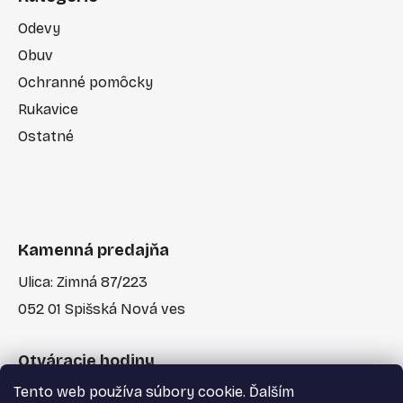
Odevy
Obuv
Ochranné pomôcky
Rukavice
Ostatné
Kamenná predajňa
Ulica: Zimná 87/223
052 01 Spišská Nová ves
Otváracie hodiny
Tento web používa súbory cookie. Ďalším
Po-Pia: 7:30 - 17:00