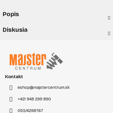
Popis
Diskusia
Z
á
p
ä
t
i
Kontakt
e
eshop
@
majstercentrum.sk
+421 948 299 890
053/4298767