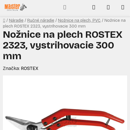
Prejsť
Hľadať
NÁKUP
na
obsah
KOŠÍK
Domov
/
Náradie
/
Ručné náradie
/
Nožnice na plech, PVC
/
Nožnice na
plech ROSTEX 2323, vystrihovacie 300 mm
Nožnice na plech ROSTEX
2323, vystrihovacie 300
mm
Značka:
ROSTEX