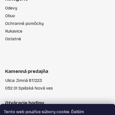
Odevy
Obuv
Ochranné pomôcky
Rukavice
Ostatné
Kamenná predajňa
Ulica: Zimná 87/223
052 01 Spišská Nová ves
Otváracie hodiny
Tento web používa súbory cookie. Ďalším
Po-Pia: 7:30 - 17:00