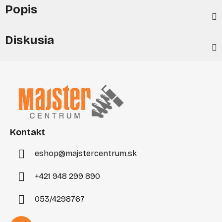
Popis
Diskusia
Z
á
p
ä
t
i
Kontakt
e
eshop
@
majstercentrum.sk
+421 948 299 890
053/4298767