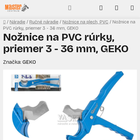
Prejsť
Hľadať
NÁKUP
na
obsah
KOŠÍK
Domov
/
Náradie
/
Ručné náradie
/
Nožnice na plech, PVC
/
Nožnice na
PVC rúrky, priemer 3 - 36 mm, GEKO
Nožnice na PVC rúrky,
priemer 3 - 36 mm, GEKO
Značka:
GEKO