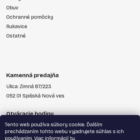
Obuv
Ochranné pomôcky
Rukavice
Ostatné
Kamenná predajňa
Ulica: Zimná 87/223
052 01 Spišská Nová ves
Otváracie hodiny
Tento web používa súbory cookie. Ďalším
Po-Pia: 7:30 - 17:00
prechádzaním tohto webu vyjadrujete súhlas s ich
používaním. Viac informácií
tu
.