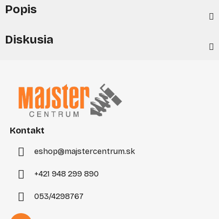
Popis
Diskusia
Z
á
p
ä
t
i
Kontakt
e
eshop
@
majstercentrum.sk
+421 948 299 890
053/4298767