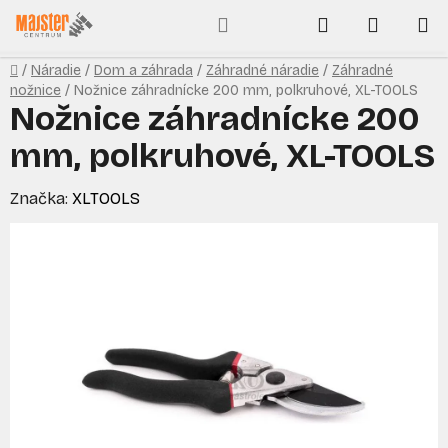
Prejsť
Hľadať
NÁKUP
na
obsah
KOŠÍK
Domov
/
Náradie
/
Dom a záhrada
/
Záhradné náradie
/
Záhradné
nožnice
/
Nožnice záhradnícke 200 mm, polkruhové, XL-TOOLS
Nožnice záhradnícke 200
mm, polkruhové, XL-TOOLS
Značka:
XLTOOLS