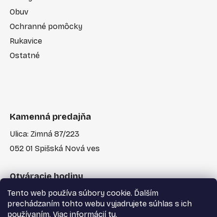
Obuv
Ochranné pomôcky
Rukavice
Ostatné
Kamenná predajňa
Ulica: Zimná 87/223
052 01 Spišská Nová ves
Otváracie hodiny
Tento web používa súbory cookie. Ďalším
Po-Pia: 7:30 - 17:00
prechádzaním tohto webu vyjadrujete súhlas s ich
používaním. Viac informácií
tu
.