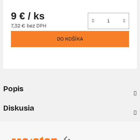
9 €
/ ks
7,32 € bez DPH
Jednotková cena:
DO KOŠÍKA
Popis
Diskusia
Z
á