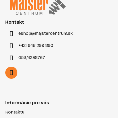
p
ä
t
i
Kontakt
e
eshop
@
majstercentrum.sk
+421 948 299 890
053/4298767
Informácie pre vás
Kontakty