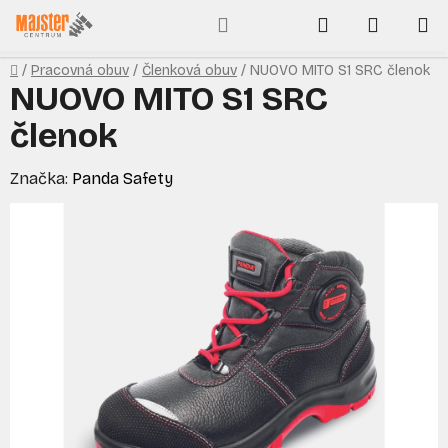
Prejsť
Hľadať
NÁKUP
na
obsah
KOŠÍK
Domov
/
Pracovná obuv
/
Členková obuv
/
NUOVO MITO S1 SRC členok
NUOVO MITO S1 SRC
členok
Značka:
Panda Safety