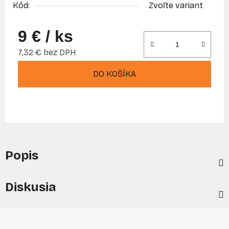
Kód:
Zvoľte variant
9 €
/ ks
7,32 € bez DPH
Jednotková cena:
DO KOŠÍKA
Popis
Diskusia
Z
á