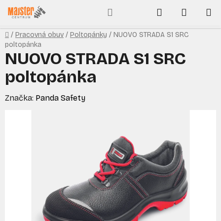
Prejsť
Hľadať
NÁKUP
na
obsah
KOŠÍK
Domov
/
Pracovná obuv
/
Poltopánky
/
NUOVO STRADA S1 SRC
poltopánka
NUOVO STRADA S1 SRC
poltopánka
Značka:
Panda Safety