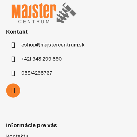
p
ä
t
i
Kontakt
e
eshop
@
majstercentrum.sk
+421 948 299 890
053/4298767
Informácie pre vás
Kontakty