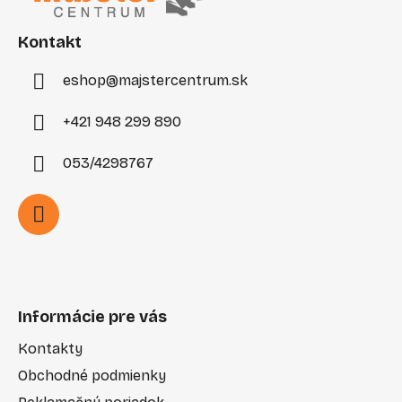
t
i
Kontakt
e
eshop
@
majstercentrum.sk
+421 948 299 890
053/4298767
Informácie pre vás
Kontakty
Obchodné podmienky