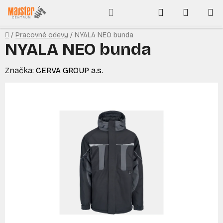
Prejsť
Hľadať
NÁKUP
na
obsah
KOŠÍK
Domov
/
Pracovné odevy
/
NYALA NEO bunda
NYALA NEO bunda
Značka:
CERVA GROUP a.s.