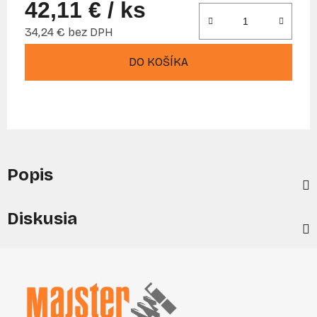
42,11 €
/ ks
34,24 € bez DPH
Jednotková cena:
DO KOŠÍKA
Popis
Diskusia
Z
á
p
ä