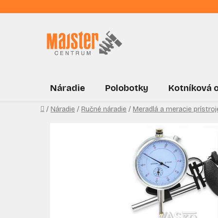
Prejsť
na
obsah
Náradie
Polobotky
Kotníková 
Domov
/
Náradie
/
Ručné náradie
/
Meradlá a meracie prístroj