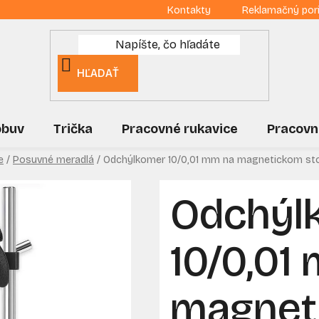
Kontakty
Reklamačný por
HĽADAŤ
obuv
Trička
Pracovné rukavice
Pracovn
e
/
Posuvné meradlá
/
Odchýlkomer 10/0,01 mm na magnetickom st
Odchýl
10/0,01
magnet