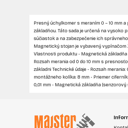
Presný úchylkomer s meraním 0 – 10 mm a
základňou. Táto sada je určená na vysoko 
súčiastok a na zabezpečenie ich správneho 
Magnetický stojan je vybavený vypínačom Z
Vlastnosti produktu - Magnetická základň
Rozsah merania od 0 do 10 mm s presnosťou
základni Technické údaje - Rozsah merania:
montážneho kolíka: 8 mm - Priemer ciferní
0,01 mm - Magnetická základňa (senzorový 
Z
á
Infor
p
Konta