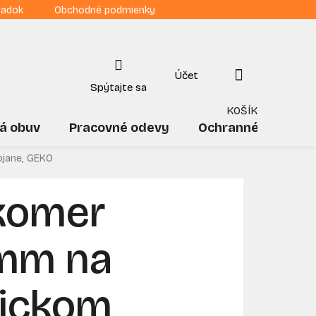
iadok
Obchodné podmienky
NÁKUPNÝ
KOŠÍK
á obuv
Pracovné odevy
Ochranné pomôck
ojane, GEKO
komer
 mm na
ickom