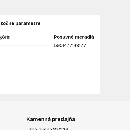
točné parametre
gória
Posuvné meradlá
5901477149177
Kamenná predajňa
Ulica: Zimná 87/223