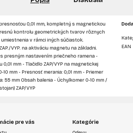
 presnosťou 0,01 mm, kompletný s magnetickou
Doda
presnú kontrolu geometrických tvarov rôznych
Kate
umiestnenia v rámci iných súčiastok.
EAN
AP./VYP. na aktiváciu magnetu na základni.
a s presným nastavením priečneho ramena -
 0,01 mm - Tlačidlo ZAP/VYP na magnetickej
 0-10 mm - Presnosť merania: 0,01 mm - Priemer
ka: 55 mm Obsah balenia - Úchylkomer 0-10 mm /
stojan) ZAP/VYP
mácie pre vás
Kategórie
kty
Odevy