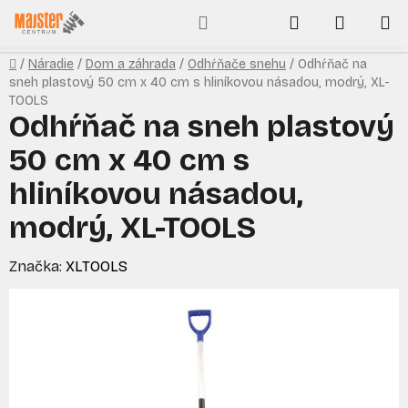
Prejsť
Hľadať
NÁKUP
na
obsah
KOŠÍK
Domov
/
Náradie
/
Dom a záhrada
/
Odhŕňače snehu
/
Odhŕňač na
sneh plastový 50 cm x 40 cm s hliníkovou násadou, modrý, XL-
TOOLS
Odhŕňač na sneh plastový
50 cm x 40 cm s
hliníkovou násadou,
modrý, XL-TOOLS
Značka:
XLTOOLS