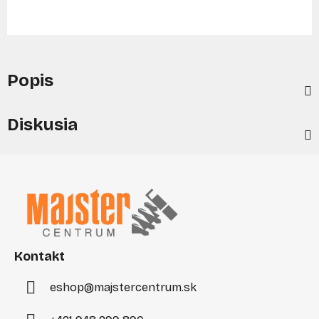
Popis
Diskusia
Z
á
p
ä
t
i
Kontakt
e
eshop
@
majstercentrum.sk