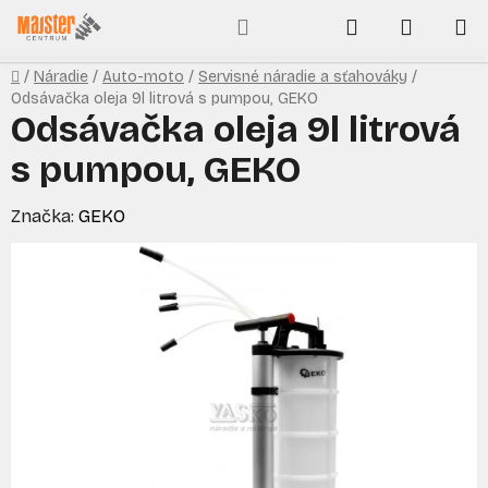
Prejsť
Hľadať
NÁKUP
na
obsah
KOŠÍK
Domov
/
Náradie
/
Auto-moto
/
Servisné náradie a sťahováky
/
Odsávačka oleja 9l litrová s pumpou, GEKO
Odsávačka oleja 9l litrová
s pumpou, GEKO
Značka:
GEKO