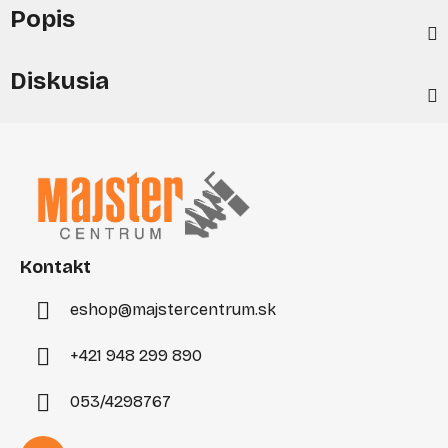
Popis
Diskusia
Z
á
p
ä
t
i
Kontakt
e
eshop
@
majstercentrum.sk
+421 948 299 890
053/4298767