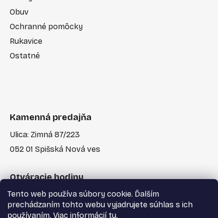
Obuv
Ochranné pomôcky
Rukavice
Ostatné
Kamenná predajňa
Ulica: Zimná 87/223
052 01 Spišská Nová ves
Otváracie hodiny
Tento web používa súbory cookie. Ďalším
Po-Pia: 7:30 - 17:00
prechádzaním tohto webu vyjadrujete súhlas s ich
používaním. Viac informácií
tu
.