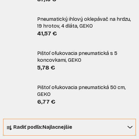
Pneumatický ihlový oklepávač na hrdzu,
19 hrotov, 4 dláta, GEKO
41,57 €
Pištoľ ofukovacia pneumatická s 5
koncovkami, GEKO
5,78 €
Pištoľ ofukovacia pneumatická 50 cm,
GEKO
6,77 €
R
Radiť podľa:
Najlacnejšie
a
d