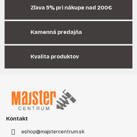
c
i
Zľava 5% pri nákupe nad 200€
e
p
r
Kamenná predajňa
v
k
y
v
Kvalita produktov
ý
p
i
Z
s
á
u
p
ä
t
i
Kontakt
e
eshop
@
majstercentrum.sk