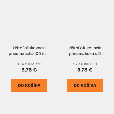
Pištoľ ofukovacia
Pištoľ ofukovacia
pneumatická 100 mm,
pneumatická s 5
XL-TOOLS
koncovkami, GEKO
4,70 € bez DPH
4,70 € bez DPH
5,78 €
5,78 €
DO KOŠÍKA
DO KOŠÍKA