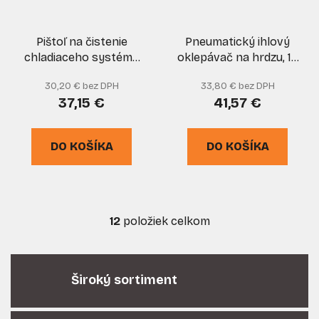
Pištoľ na čistenie
Pneumatický ihlový
chladiaceho systému
oklepávač na hrdzu, 19
1/4", GEKO
hrotov, 4 dláta, GEKO
30,20 € bez DPH
33,80 € bez DPH
37,15 €
41,57 €
DO KOŠÍKA
DO KOŠÍKA
12
položiek celkom
O
v
l
á
Široký sortiment
d
a