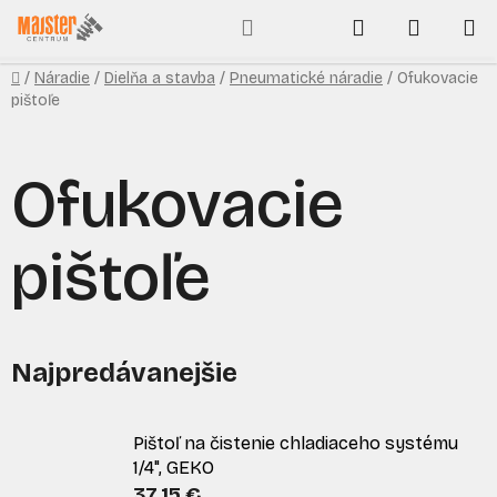
Prejsť
Hľadať
NÁKUP
na
obsah
KOŠÍK
Domov
/
Náradie
/
Dielňa a stavba
/
Pneumatické náradie
/
Ofukovacie
pištoľe
Ofukovacie
pištoľe
Najpredávanejšie
Pištoľ na čistenie chladiaceho systému
1/4", GEKO
37,15 €