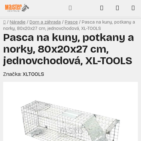
Prejsť
Hľadať
NÁKUP
na
obsah
KOŠÍK
Domov
/
Náradie
/
Dom a záhrada
/
Pasce
/
Pasca na kuny, potkany a
norky, 80x20x27 cm, jednovchodová, XL-TOOLS
Pasca na kuny, potkany a
norky, 80x20x27 cm,
jednovchodová, XL-TOOLS
Značka:
XLTOOLS