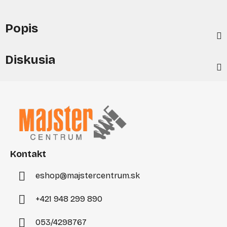
Popis
Diskusia
Z
á
p
ä
t
i
Kontakt
e
eshop
@
majstercentrum.sk
+421 948 299 890
053/4298767