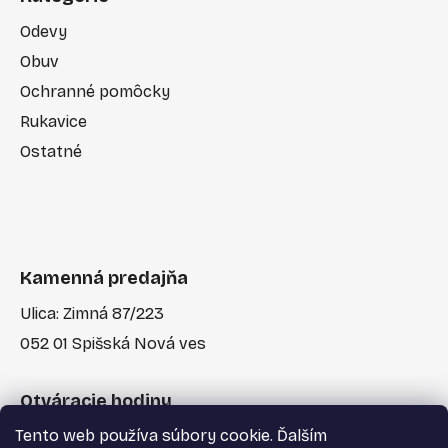
Odevy
Obuv
Ochranné pomôcky
Rukavice
Ostatné
Kamenná predajňa
Ulica: Zimná 87/223
052 01 Spišská Nová ves
Otváracie hodiny
Tento web používa súbory cookie. Ďalším
Po-Pia: 7:30 - 17:00