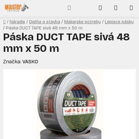
Prejsť
Hľadať
NÁKUP
na
obsah
KOŠÍK
Domov
/
Náradie
/
Dielňa a stavba
/
Maliarske potreby
/
Lepiace pásky
/
Páska DUCT TAPE sivá 48 mm x 50 m
Páska DUCT TAPE sivá 48
mm x 50 m
Značka:
VASKO