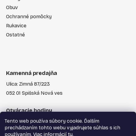
Obuv
Ochranné pomôcky
Rukavice
Ostatné
Kamenná predajňa
Ulica: Zimná 87/223
052 01 Spišská Nová ves
Otváracie hodiny
Tento web používa súbory cookie. Ďalším
Po-Pia: 7:30 - 17:00
prechádzaním tohto webu vyjadrujete súhlas s ich
používaním. Viac informácií
tu
.