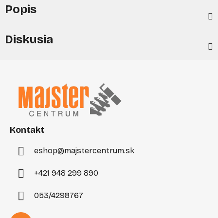
Popis
Diskusia
Z
á
p
ä
t
i
Kontakt
e
eshop
@
majstercentrum.sk
+421 948 299 890
053/4298767