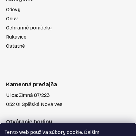
Odevy
Obuv
Ochranné pomôcky
Rukavice
Ostatné
Kamenná predajňa
Ulica: Zimná 87/223
052 01 Spišská Nová ves
Otváracie hodiny
Tento web používa súbory cookie. Ďalším
Po-Pia: 7:30 - 17:00