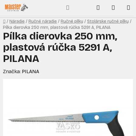
Prejsť
Hľadať
NÁKUP
na
obsah
KOŠÍK
Domov
/
Náradie
/
Ručné náradie
/
Ručné pílky
/
Stolárske ručné pílky
/
Pílka dierovka 250 mm, plastová rúčka 5291 A, PILANA
Pílka dierovka 250 mm,
plastová rúčka 5291 A,
PILANA
Značka:
PILANA