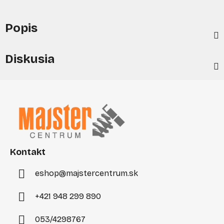
Popis
Diskusia
Z
á
p
ä
t
i
Kontakt
e
eshop
@
majstercentrum.sk
+421 948 299 890
053/4298767