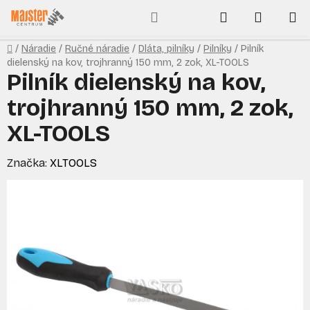
Prejsť
Hľadať
NÁKUP
na
obsah
KOŠÍK
Domov
/
Náradie
/
Ručné náradie
/
Dláta, pilníky
/
Pilníky
/
Pilník
dielenský na kov, trojhranný 150 mm, 2 zok, XL-TOOLS
Pilník dielenský na kov,
trojhranný 150 mm, 2 zok,
XL-TOOLS
Značka:
XLTOOLS