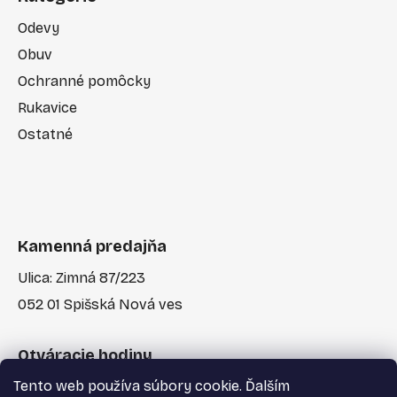
Odevy
Obuv
Ochranné pomôcky
Rukavice
Ostatné
Kamenná predajňa
Ulica: Zimná 87/223
052 01 Spišská Nová ves
Otváracie hodiny
Tento web používa súbory cookie. Ďalším
Po-Pia: 7:30 - 17:00