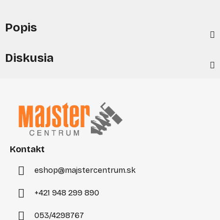
Popis
Diskusia
Z
á
p
ä
t
i
Kontakt
e
eshop
@
majstercentrum.sk
+421 948 299 890
053/4298767