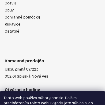
Odevy
Obuv
Ochranné pomôcky
Rukavice
Ostatné
Kamenná predajňa
Ulica: Zimná 87/223
052 01 Spišská Nová ves
Otváracie hodiny
Tento web používa súbory cookie. Ďalším
Po-Pia: 7:30 - 17:00
prechádzaním tohto webu vyjadrujete súhlas s ich