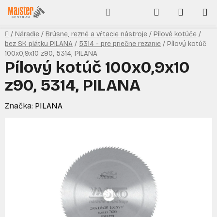
Prejsť
Hľadať
NÁKUP
na
obsah
KOŠÍK
Domov
/
Náradie
/
Brúsne, rezné a vŕtacie nástroje
/
Pílové kotúče
/
bez SK plátku PILANA
/
5314 - pre priečne rezanie
/
Pílový kotúč
100x0,9x10 z90, 5314, PILANA
Pílový kotúč 100x0,9x10
z90, 5314, PILANA
Značka:
PILANA