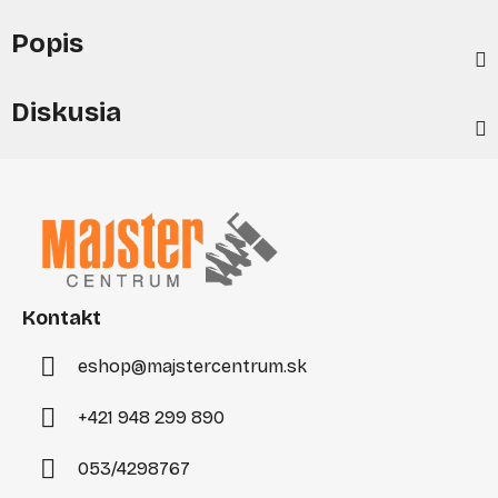
Popis
Diskusia
Z
á
p
ä
t
i
Kontakt
e
eshop
@
majstercentrum.sk
+421 948 299 890
053/4298767