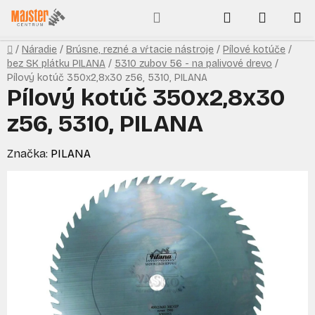
Prejsť
Hľadať
NÁKUP
na
obsah
KOŠÍK
Domov
/
Náradie
/
Brúsne, rezné a vŕtacie nástroje
/
Pílové kotúče
/
bez SK plátku PILANA
/
5310 zubov 56 - na palivové drevo
/
Pílový kotúč 350x2,8x30 z56, 5310, PILANA
Pílový kotúč 350x2,8x30
z56, 5310, PILANA
Značka:
PILANA