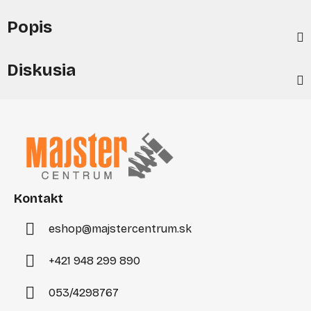
Popis
Diskusia
Z
á
p
ä
t
i
Kontakt
e
eshop
@
majstercentrum.sk
+421 948 299 890
053/4298767