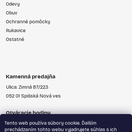
Odevy
Obuv
Ochranné pomôcky
Rukavice
Ostatné
Kamenná predajňa
Ulica: Zimná 87/223
052 01 Spišská Nová ves
Otváracie hodiny
Tento web používa súbory cookie. Ďalším
Po-Pia: 7:30 - 17:00
prechádzaním tohto webu vyjadrujete súhlas s ich