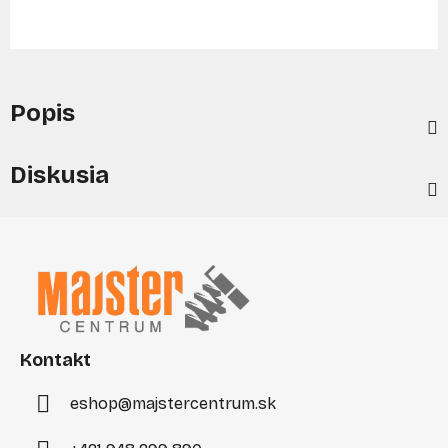
Popis
Diskusia
Z
á
p
ä
t
i
Kontakt
e
eshop
@
majstercentrum.sk