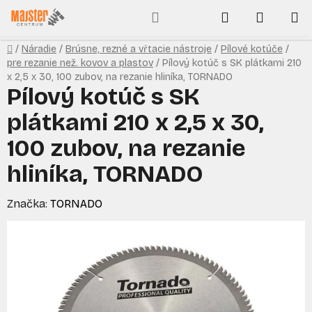
Prejsť
Hľadať
NÁKUP
na
obsah
KOŠÍK
Domov
/
Náradie
/
Brúsne, rezné a vŕtacie nástroje
/
Pílové kotúče
/
pre rezanie než. kovov a plastov
/
Pílový kotúč s SK plátkami 210
x 2,5 x 30, 100 zubov, na rezanie hliníka, TORNADO
Pílový kotúč s SK
plátkami 210 x 2,5 x 30,
100 zubov, na rezanie
hliníka, TORNADO
Značka:
TORNADO