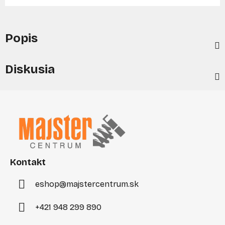
Popis
Diskusia
Z
á
p
ä
t
i
Kontakt
e
eshop
@
majstercentrum.sk
+421 948 299 890