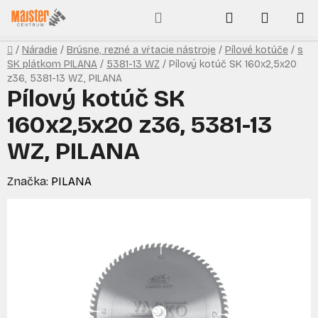
Prejsť
Hľadať
NÁKUP
na
obsah
KOŠÍK
Domov
/
Náradie
/
Brúsne, rezné a vŕtacie nástroje
/
Pílové kotúče
/
s
SK plátkom PILANA
/
5381-13 WZ
/
Pílový kotúč SK 160x2,5x20
z36, 5381-13 WZ, PILANA
Pílový kotúč SK
160x2,5x20 z36, 5381-13
WZ, PILANA
Značka:
PILANA