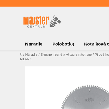
Prejsť
na
obsah
Náradie
Polobotky
Kotníková 
Domov
/
Náradie
/
Brúsne, rezné a vŕtacie nástroje
/
Pílové k
PILANA