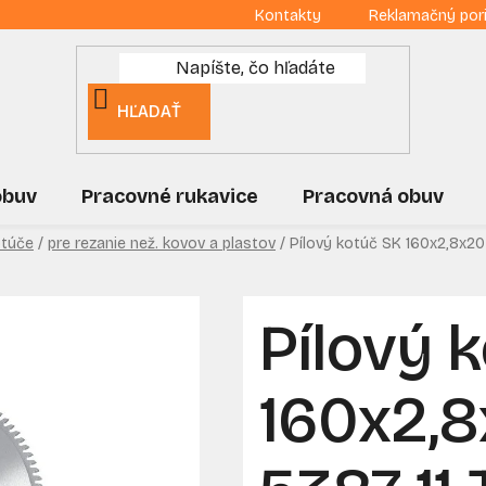
Kontakty
Reklamačný por
HĽADAŤ
obuv
Pracovné rukavice
Pracovná obuv
otúče
/
pre rezanie než. kovov a plastov
/
Pílový kotúč SK 160x2,8x20
Pílový 
160x2,8