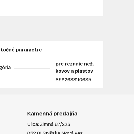
točné parametre
pre rezanie než.
gória
kovov a plastov
8592688110635
Kamenná predajňa
Ulica: Zimná 87/223
052 01 Spišská Nová ves