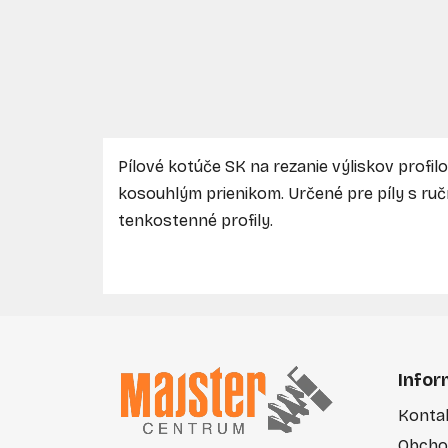
Pílové kotúče SK na rezanie výliskov profilo
kosouhlým prienikom. Určené pre píly s r
tenkostenné profily.
Z
á
Infor
p
Konta
ä
Obcho