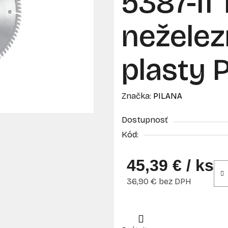
5387-11
neželez
plasty 
Značka:
PILANA
Dostupnosť
Kód:
45,39 €
/ ks
36,90 € bez DPH
Jednotková cena: