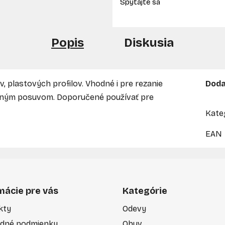
Popis
Diskusia
v, plastových profilov. Vhodné i pre rezanie
Doda
učným posuvom. Doporučené používať pre
Kate
EAN
mácie pre vás
Kategórie
kty
Odevy
dné podmienky
Obuv