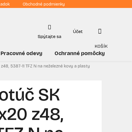
iadok
Obchodné podmienky
NÁKUPNÝ
KOŠÍK
Pracovné odevy
Ochranné pomôcky
Drogé
 z48, 5387-11 TFZ N na neželezné kovy a plasty
kotúč SK
x20 z48,