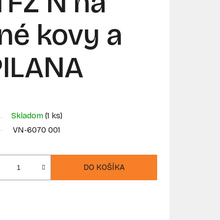
 TFZ N na
né kovy a
PILANA
Skladom
(1 ks)
VN-6070 001
DO KOŠÍKA