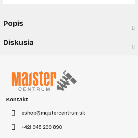
Popis
Diskusia
Z
á
p
ä
t
i
Kontakt
e
eshop
@
majstercentrum.sk
+421 948 299 890