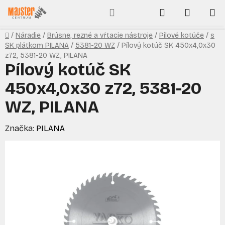
Prejsť
Hľadať
NÁKUP
na
obsah
KOŠÍK
Domov
/
Náradie
/
Brúsne, rezné a vŕtacie nástroje
/
Pílové kotúče
/
s
SK plátkom PILANA
/
5381-20 WZ
/
Pílový kotúč SK 450x4,0x30
z72, 5381-20 WZ, PILANA
Pílový kotúč SK
450x4,0x30 z72, 5381-20
WZ, PILANA
Značka:
PILANA