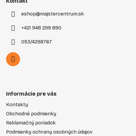
i
Kontakt
e
eshop
@
majstercentrum.sk
+421 948 299 890
053/4298767
Informácie pre vás
Kontakty
Obchodné podmienky
Reklamačný poriadok
Podmienky ochrany osobných údajov