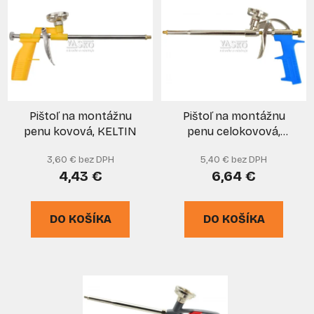
ý
p
p
r
i
o
s
d
p
u
r
k
Pištoľ na montážnu
Pištoľ na montážnu
o
t
penu kovová, KELTIN
penu celokovová,
d
o
modrá GEKO
u
v
3,60 € bez DPH
5,40 € bez DPH
k
4,43 €
6,64 €
t
o
DO KOŠÍKA
DO KOŠÍKA
v