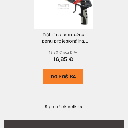
Pištoľ na montážnu
penu profesionálna,
TVARDY
13,70 € bez DPH
16,85 €
DO KOŠÍKA
3
položiek celkom
O
v
l