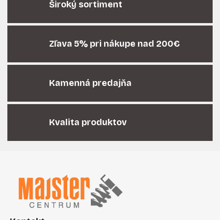
á
Široký sortiment
d
a
c
i
Zľava 5% pri nákupe nad 200€
e
p
r
Kamenná predajňa
v
k
y
v
Kvalita produktov
ý
p
i
Z
s
á
u
p
ä
t