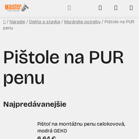
Prejsť
Hľadať
NÁKUP
na
obsah
KOŠÍK
Domov
/
Náradie
/
Dielňa a stavba
/
Murárske potreby
/
Pištole na PUR
penu
Pištole na PUR
penu
Najpredávanejšie
Pištoľ na montážnu penu celokovová,
modrá GEKO
6,64 €