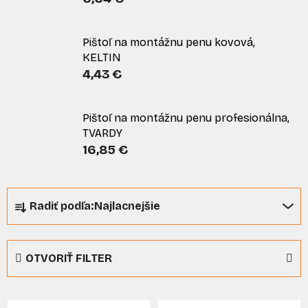
Pištoľ na montážnu penu kovová,
KELTIN
4,43 €
Pištoľ na montážnu penu profesionálna,
TVARDY
16,85 €
R
Radiť podľa:
Najlacnejšie
a
d
e
OTVORIŤ FILTER
n
i
V
e