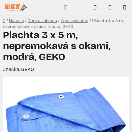
Prejsť
Hľadať
NÁKUP
na
obsah
KOŠÍK
Domov
/
Náradie
/
Dom a záhrada
/
Krycie plachty
/
Plachta 3 x 5 m,
nepremokavá s okami, modrá, GEKO
Plachta 3 x 5 m,
nepremokavá s okami,
modrá, GEKO
Značka:
GEKO