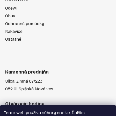
Odevy
Obuv
Ochranné pomôcky
Rukavice
Ostatné
Kamenná predajňa
Ulica: Zimná 87/223
052 01 Spišská Nová ves
Otváracie hodiny
Tento web používa súbory cookie. Ďalším
Po-Pia: 7:30 - 17:00