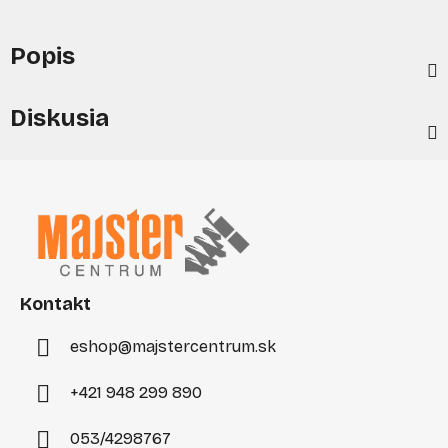
Popis
Diskusia
Z
á
p
ä
t
i
Kontakt
e
eshop
@
majstercentrum.sk
+421 948 299 890
053/4298767