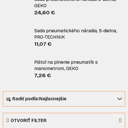
GEKO
24,60 €
Sada pneumatického náradia, 5-dielna,
PRO-TECHNIK
11,07 €
Pištoľ na plnenie pneumatík s
manometrom, GEKO
7,26 €
R
Radiť podľa:
Najlacnejšie
a
d
e
OTVORIŤ FILTER
n