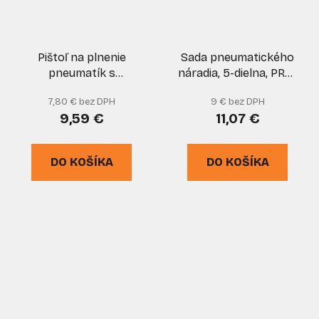
Pištoľ na plnenie
Sada pneumatického
pneumatík s
náradia, 5-dielna, PRO-
manometrom, XL-
TECHNIK
7,80 € bez DPH
9 € bez DPH
TOOLS
9,59 €
11,07 €
DO KOŠÍKA
DO KOŠÍKA