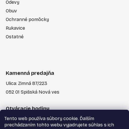
Odevy
Obuv
Ochranné pomôcky
Rukavice
Ostatné
Kamenná predajňa
Ulica: Zimná 87/223
052 01 Spišská Nová ves
Otváracie hodiny
Tento web používa súbory cookie. Ďalším
Po-Pia: 7:30 - 17:00
prechádzaním tohto webu vyjadrujete súhlas s ich