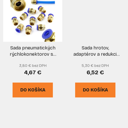
Sada pneumatických
Sada hrotov,
rýchlokonektorov so
adaptérov a redukcii
závitom 1/4" 8 mm, 10
na pumpovanie, 36-
3,80 € bez DPH
5,30 € bez DPH
kusov, MAR-POL
dielna, GEKO
4,67 €
6,52 €
DO KOŠÍKA
DO KOŠÍKA