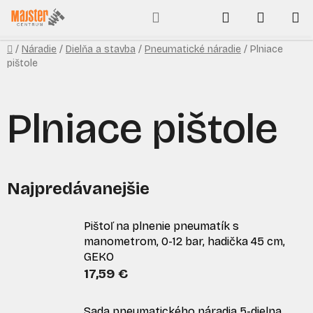
Prejsť
Hľadať
NÁKUP
na
obsah
KOŠÍK
Domov
/
Náradie
/
Dielňa a stavba
/
Pneumatické náradie
/
Plniace
pištole
Plniace pištole
Najpredávanejšie
Pištoľ na plnenie pneumatík s
manometrom, 0-12 bar, hadička 45 cm,
GEKO
17,59 €
Sada pneumatického náradia 5-dielna,