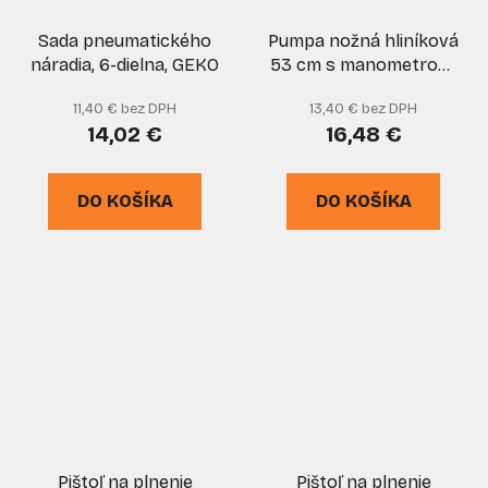
Sada pneumatického
Pumpa nožná hliníková
náradia, 6-dielna, GEKO
53 cm s manometrom,
XL-TOOLS
11,40 € bez DPH
13,40 € bez DPH
14,02 €
16,48 €
DO KOŠÍKA
DO KOŠÍKA
Pištoľ na plnenie
Pištoľ na plnenie