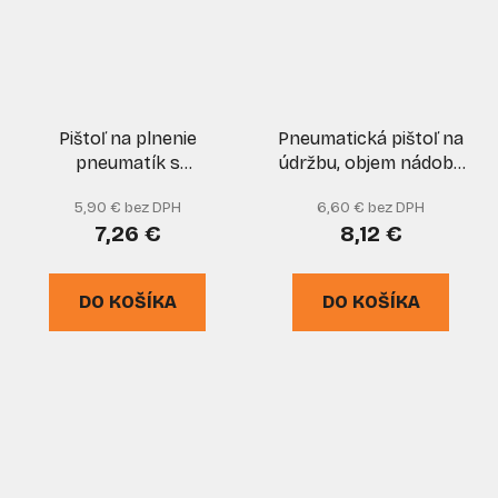
Pištoľ na plnenie
Pneumatická pištoľ na
pneumatík s
údržbu, objem nádoby
manometrom, GEKO
950 ml, GEKO
5,90 € bez DPH
6,60 € bez DPH
7,26 €
8,12 €
DO KOŠÍKA
DO KOŠÍKA