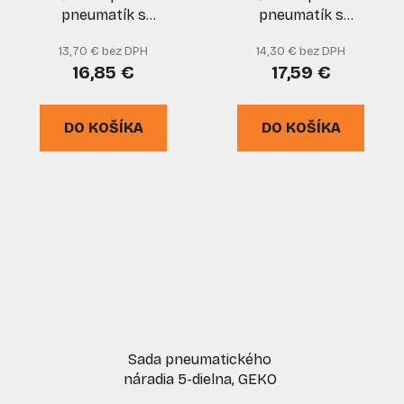
pneumatík s
pneumatík s
manometrom, XL-
manometrom, 0-12 bar,
13,70 € bez DPH
14,30 € bez DPH
TOOLS PREMIUM
hadička 45 cm, GEKO
16,85 €
17,59 €
DO KOŠÍKA
DO KOŠÍKA
Sada pneumatického
náradia 5-dielna, GEKO