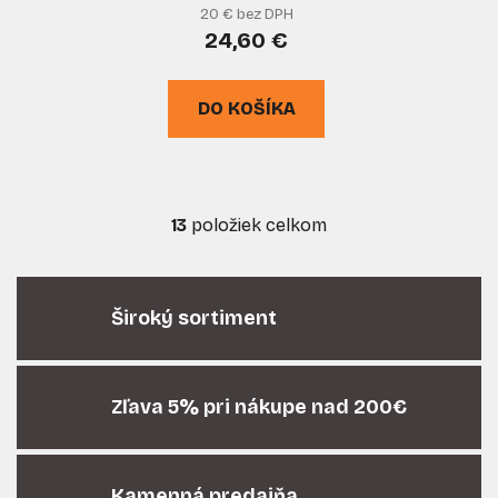
20 € bez DPH
24,60 €
DO KOŠÍKA
13
položiek celkom
O
v
l
á
Široký sortiment
d
a
c
i
Zľava 5% pri nákupe nad 200€
e
p
r
Kamenná predajňa