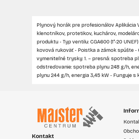
Plynový horák pre profesionálov Aplikác
klenotníkov, protetikov, kuchárov, modelárov
produktu - Typ ventilu: CGA600 (1”-20 UNEF)
kovová rukoväť - Poistka a zámok spúšte -
vymeniteľné trysky: 1. – presná: spotreba pl
odstreďovanie: spotreba plynu 248 g/h, ene
plynu 244 g/h, energia 3,45 kW - Funguje s
Z
á
Infor
p
Konta
ä
Obcho
t
Kontakt