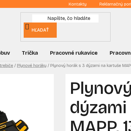
Kontakty
Reklamačný por
HĽADAŤ
obuv
Trička
Pracovné rukavice
Pracovn
trebiče
/
Plynové horáky
/
Plynový horák s 3 dýzami na kartuše MAP
Plynový
dýzami 
MAPP, 1