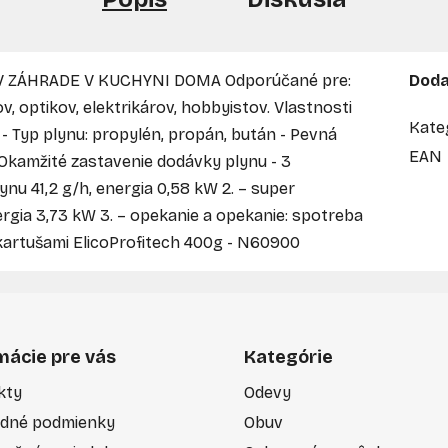
ia V ZÁHRADE V KUCHYNI DOMA Odporúčané pre:
Doda
, optikov, elektrikárov, hobbyistov. Vlastnosti
Kate
 - Typ plynu: propylén, propán, bután - Pevná
EAN
 Okamžité zastavenie dodávky plynu - 3
ynu 41,2 g/h, energia 0,58 kW 2. – super
rgia 3,73 kW 3. – opekanie a opekanie: spotreba
 kartušami ElicoProfitech 400g - N60900
mácie pre vás
Kategórie
kty
Odevy
dné podmienky
Obuv