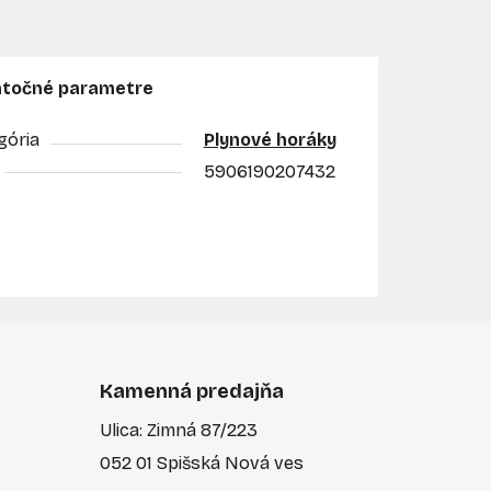
točné parametre
gória
Plynové horáky
5906190207432
Kamenná predajňa
Ulica: Zimná 87/223
052 01 Spišská Nová ves