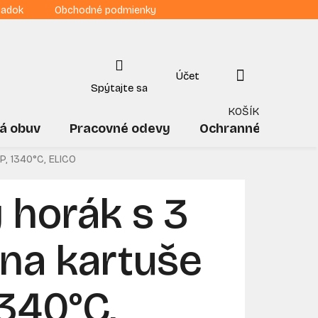
iadok
Obchodné podmienky
NÁKUPNÝ
KOŠÍK
á obuv
Pracovné odevy
Ochranné pomôck
P, 1340°C, ELICO
 horák s 3
na kartuše
340°C,