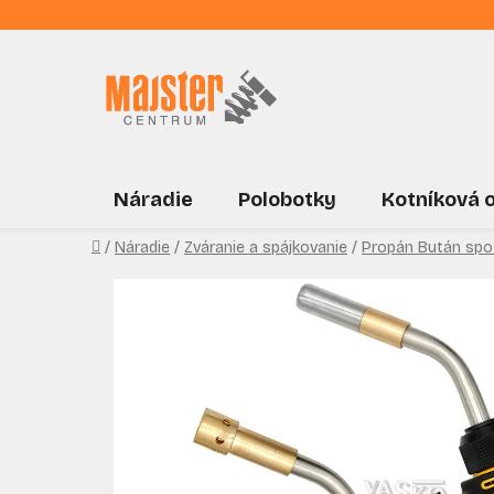
Prejsť
na
obsah
Náradie
Polobotky
Kotníková 
Domov
/
Náradie
/
Zváranie a spájkovanie
/
Propán Bután spo