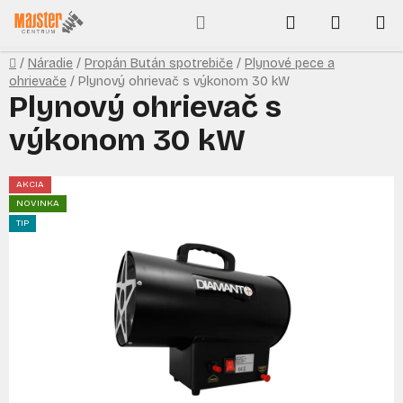
Prejsť
Hľadať
NÁKUP
na
obsah
KOŠÍK
Domov
/
Náradie
/
Propán Bután spotrebiče
/
Plynové pece a
ohrievače
/
Plynový ohrievač s výkonom 30 kW
Plynový ohrievač s
výkonom 30 kW
AKCIA
NOVINKA
TIP