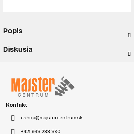
Popis
Diskusia
Z
á
p
ä
t
i
Kontakt
e
eshop
@
majstercentrum.sk
+421 948 299 890