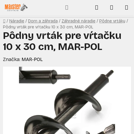
Prejsť
Hľadať
NÁKUP
na
obsah
KOŠÍK
Domov
/
Náradie
/
Dom a záhrada
/
Záhradné náradie
/
Pôdne vrtáky
/
Pôdny vrták pre vŕtačku 10 x 30 cm, MAR-POL
Pôdny vrták pre vŕtačku
10 x 30 cm, MAR-POL
Značka:
MAR-POL