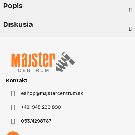
Popis
Diskusia
Z
á
p
ä
t
i
Kontakt
e
eshop
@
majstercentrum.sk
+421 948 299 890
053/4298767