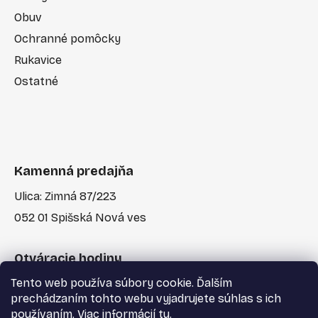
Obuv
Ochranné pomôcky
Rukavice
Ostatné
Kamenná predajňa
Ulica: Zimná 87/223
052 01 Spišská Nová ves
Otváracie hodiny
Tento web používa súbory cookie. Ďalším
Po-Pia: 7:30 - 17:00
prechádzaním tohto webu vyjadrujete súhlas s ich
používaním. Viac informácií
tu
.