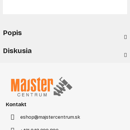
Popis
Diskusia
Z
á
p
ä
t
i
Kontakt
e
eshop
@
majstercentrum.sk