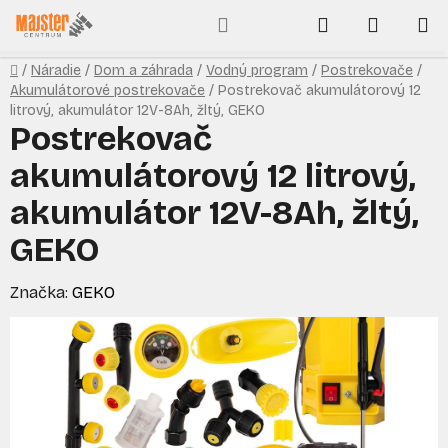
Prejsť
Hľadať
NÁKUP
na
obsah
KOŠÍK
Domov
/
Náradie
/
Dom a záhrada
/
Vodný program
/
Postrekovače
/
Akumulátorové postrekovače
/
Postrekovač akumulátorový 12
litrový, akumulátor 12V-8Ah, žltý, GEKO
Postrekovač
akumulátorový 12 litrový,
akumulátor 12V-8Ah, žltý,
GEKO
Značka:
GEKO