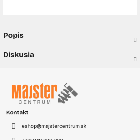
Popis
Diskusia
Z
á
p
ä
t
i
Kontakt
e
eshop
@
majstercentrum.sk