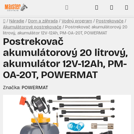
Prejsť
Hľadať
NÁKUP
na
obsah
KOŠÍK
Domov
/
Náradie
/
Dom a záhrada
/
Vodný program
/
Postrekovače
/
Akumulátorové postrekovače
/
Postrekovač akumulátorový 20
litrový, akumulátor 12V-12Ah, PM-OA-20T, POWERMAT
Postrekovač
akumulátorový 20 litrový,
akumulátor 12V-12Ah, PM-
OA-20T, POWERMAT
Značka:
POWERMAT