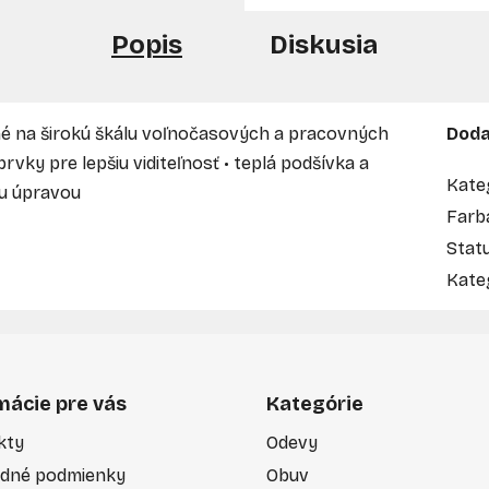
Popis
Diskusia
né na širokú škálu voľnočasových a pracovných
Doda
prvky pre lepšiu viditeľnosť • teplá podšívka a
Kate
ou úpravou
Farb
Stat
Kate
mácie pre vás
Kategórie
kty
Odevy
dné podmienky
Obuv