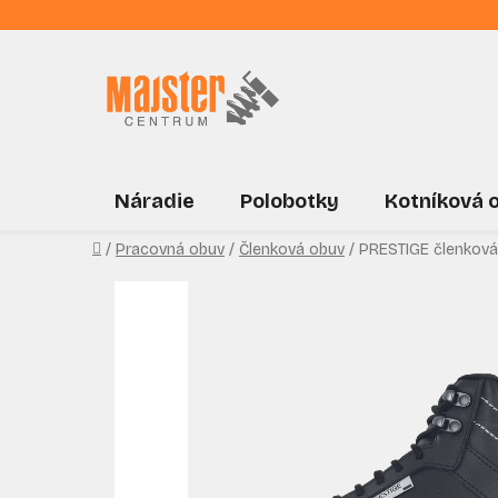
Prejsť
na
obsah
Náradie
Polobotky
Kotníková 
Domov
/
Pracovná obuv
/
Členková obuv
/
PRESTIGE členková