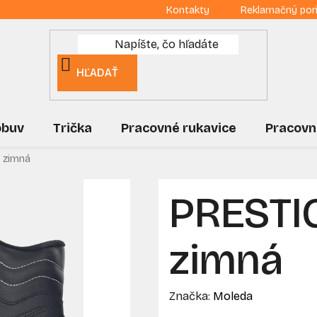
Kontakty
Reklamačný por
HĽADAŤ
obuv
Trička
Pracovné rukavice
Pracovn
 zimná
PRESTI
zimná
Značka:
Moleda