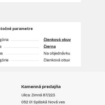
točné parametre
gória
Členková obuv
a
Čierna
us
Na objednávku
górie
Členková obuv
Kamenná predajňa
Ulica: Zimná 87/223
052 01 Spišská Nová ves