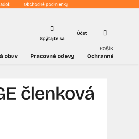
iadok
Obchodné podmienky
NÁKUPNÝ
KOŠÍK
á obuv
Pracovné odevy
Ochranné pomôck
GE členková