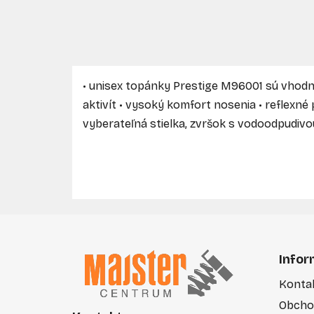
• unisex topánky Prestige M96001 sú vhod
aktivít • vysoký komfort nosenia • reflexné 
vyberateľná stielka, zvršok s vodoodpudiv
Z
á
Infor
p
Konta
ä
Obcho
t