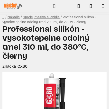
Prejsť
Hľadať
NÁKUP
na
obsah
KOŠÍK
Domov
/
Náradie
/
Spreje, mazivá a lepidlá
/
Professional silikón -
vysokotepelne odolný tmel 310 ml, do 380°C, čierny
Professional silikón -
vysokotepelne odolný
tmel 310 ml, do 380°C,
čierny
Značka:
CX80