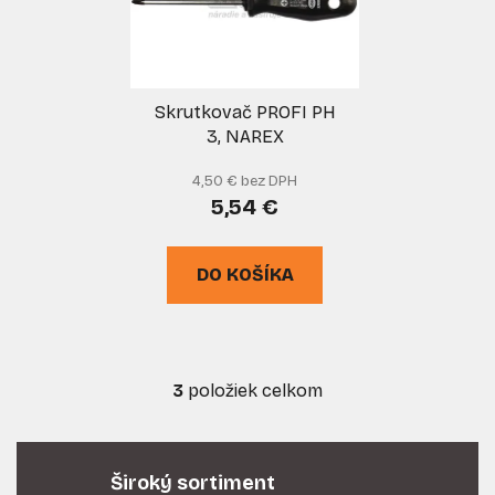
Skrutkovač PROFI PH
3, NAREX
4,50 € bez DPH
5,54 €
DO KOŠÍKA
3
položiek celkom
O
v
l
á
Široký sortiment