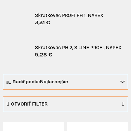
Skrutkovač PROFI PH 1, NAREX
3,31 €
Skrutkovač PH 2, S LINE PROFI, NAREX
5,28 €
R
Radiť podľa:
Najlacnejšie
a
d
e
OTVORIŤ FILTER
n
i
V
e
ý
p