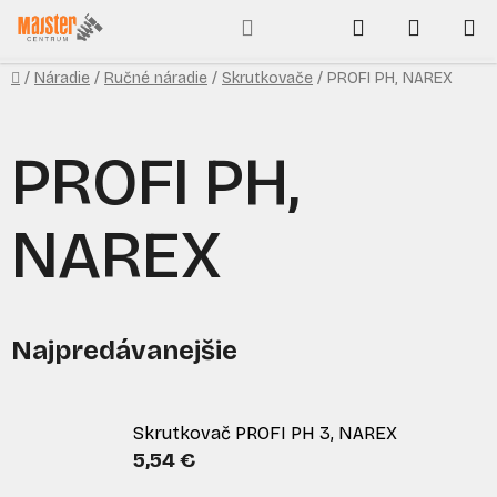
Prejsť
Hľadať
NÁKUP
na
obsah
KOŠÍK
Domov
/
Náradie
/
Ručné náradie
/
Skrutkovače
/
PROFI PH, NAREX
PROFI PH,
NAREX
Najpredávanejšie
Skrutkovač PROFI PH 3, NAREX
5,54 €