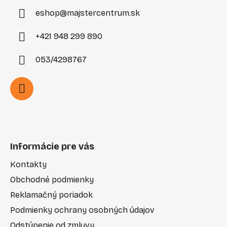
e
eshop
@
majstercentrum.sk
+421 948 299 890
053/4298767
Informácie pre vás
Kontakty
Obchodné podmienky
Reklamačný poriadok
Podmienky ochrany osobných údajov
Odstúpenie od zmluvy