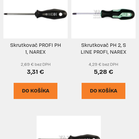
p
r
i
o
s
d
p
u
r
k
Skrutkovač PROFI PH
Skrutkovač PH 2, S
o
t
1, NAREX
LINE PROFI, NAREX
d
o
u
v
2,69 € bez DPH
4,29 € bez DPH
k
3,31 €
5,28 €
t
o
DO KOŠÍKA
DO KOŠÍKA
v