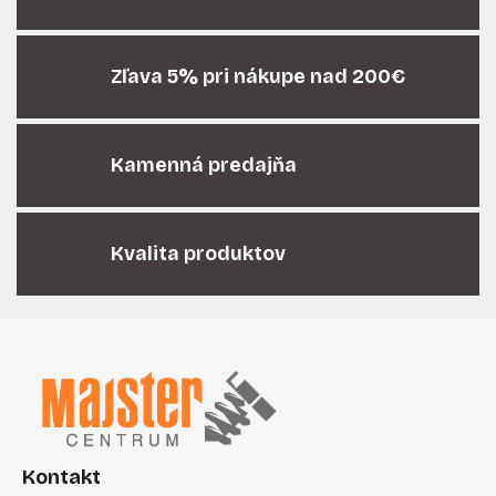
d
a
c
i
Zľava 5% pri nákupe nad 200€
e
p
r
Kamenná predajňa
v
k
y
v
Kvalita produktov
ý
p
i
Z
s
á
u
p
ä
t
i
Kontakt