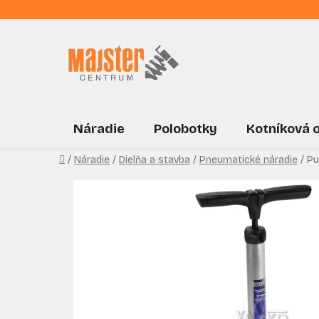
Prejsť
na
obsah
Náradie
Polobotky
Kotníková 
Domov
/
Náradie
/
Dielňa a stavba
/
Pneumatické náradie
/
Pu