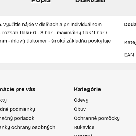
yužitie nájde v dielňach a pri individuálnom
Doda
 rozsah tlaku: 0 - 8 bar - maximálny tlak 11 bar /
 mm - ihlový tlakomer - široká základňa poskytuje
Kate
EAN
mácie pre vás
Kategórie
kty
Odevy
dné podmienky
Obuv
mačný poriadok
Ochranné pomôcky
enky ochrany osobných
Rukavice