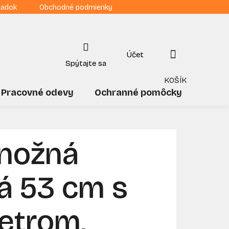
iadok
Obchodné podmienky
NÁKUPNÝ
KOŠÍK
Pracovné odevy
Ochranné pomôcky
Drogé
nožná
vá 53 cm s
trom,