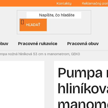
Kontakty
Reklamačný por
HĽADAŤ
obuv
Pracovné rukavice
Pracovná obuv
mpa nožná hliníková 53 cm s manometrom, GEKO
Pumpa 
hliníko
manome