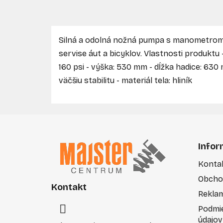
Silná a odolná nožná pumpa s manometrom. V
servise áut a bicyklov. Vlastnosti produktu -
160 psi - výška: 530 mm - dĺžka hadice: 630
väčšiu stabilitu - materiál tela: hliník
Z
á
Infor
p
Konta
ä
Obcho
t
Kontakt
i
Rekla
e
Podmi
údajov