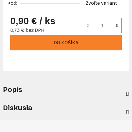
Kód:
Zvoľte variant
0,90 €
/ ks
0,73 € bez DPH
Jednotková cena:
DO KOŠÍKA
Popis
Diskusia
Z
á