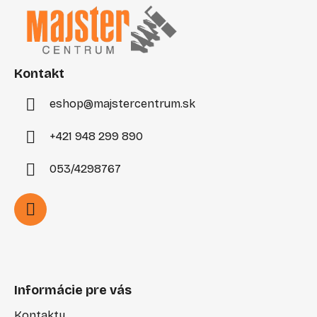
p
ä
t
i
Kontakt
e
eshop
@
majstercentrum.sk
+421 948 299 890
053/4298767
Informácie pre vás
Kontakty