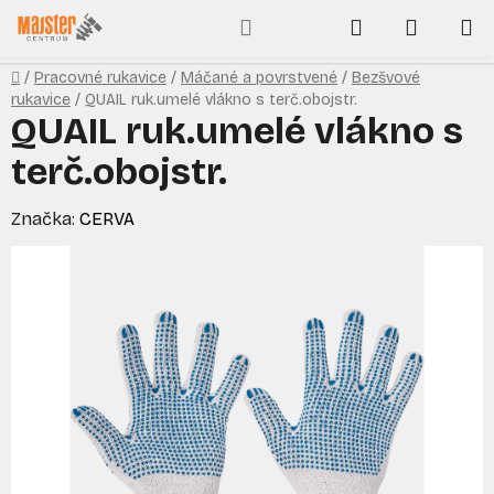
Prejsť
Hľadať
NÁKUP
na
obsah
KOŠÍK
Domov
/
Pracovné rukavice
/
Máčané a povrstvené
/
Bezšvové
rukavice
/
QUAIL ruk.umelé vlákno s terč.obojstr.
QUAIL ruk.umelé vlákno s
terč.obojstr.
Značka:
CERVA