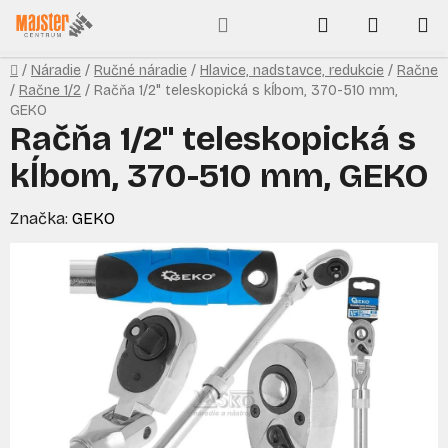
Prejsť
Hľadať
NÁKUP
na
obsah
KOŠÍK
Domov
/
Náradie
/
Ručné náradie
/
Hlavice, nadstavce, redukcie
/
Račne
/
Račne 1/2
/
Račňa 1/2" teleskopická s kĺbom, 370-510 mm,
GEKO
Račňa 1/2" teleskopická s
kĺbom, 370-510 mm, GEKO
Značka:
GEKO