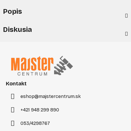
Popis
Diskusia
Z
á
p
ä
t
i
Kontakt
e
eshop
@
majstercentrum.sk
+421 948 299 890
053/4298767