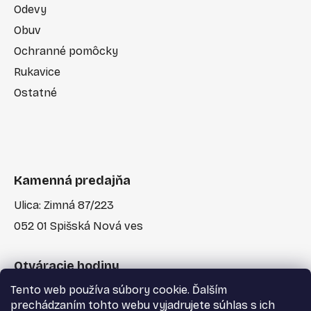
Odevy
Obuv
Ochranné pomôcky
Rukavice
Ostatné
Kamenná predajňa
Ulica: Zimná 87/223
052 01 Spišská Nová ves
Otváracie hodiny
Tento web používa súbory cookie. Ďalším
Po-Pia: 7:30 - 17:00
prechádzaním tohto webu vyjadrujete súhlas s ich