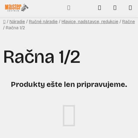
Prejsť
Hľadať
NÁKUP
na
obsah
KOŠÍK
Domov
/
Náradie
/
Ručné náradie
/
Hlavice, nadstavce, redukcie
/
Račne
/
Račna 1/2
Račna 1/2
Produkty ešte len pripravujeme.