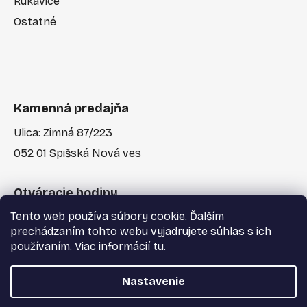
Rukavice
Ostatné
Kamenná predajňa
Ulica: Zimná 87/223
052 01 Spišská Nová ves
Otváracie hodiny
Tento web používa súbory cookie. Ďalším
Po-Pia: 7:30 - 17:00
prechádzaním tohto webu vyjadrujete súhlas s ich
používaním. Viac informácií
tu
.
Nastavenie