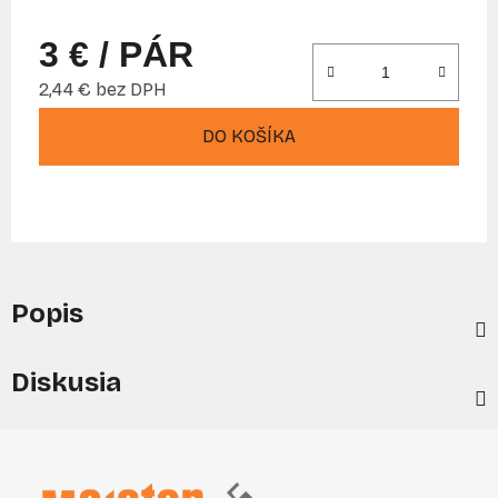
3 €
/ PÁR
2,44 € bez DPH
Jednotková cena:
DO KOŠÍKA
Popis
Diskusia
Z
á