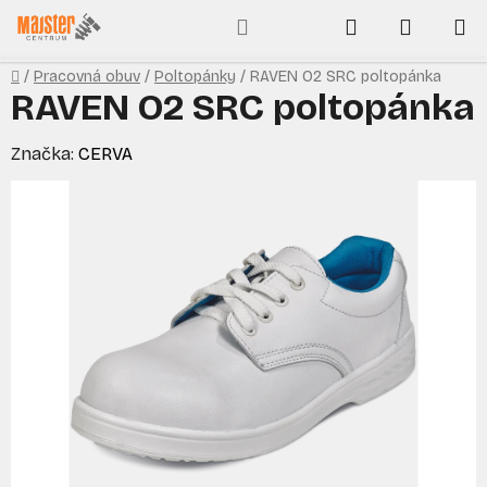
Prejsť
Hľadať
NÁKUP
na
obsah
KOŠÍK
Domov
/
Pracovná obuv
/
Poltopánky
/
RAVEN O2 SRC poltopánka
RAVEN O2 SRC poltopánka
Značka:
CERVA