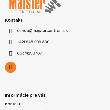
p
ä
t
i
Kontakt
e
eshop
@
majstercentrum.sk
+421 948 299 890
053/4298767
Informácie pre vás
Kontakty