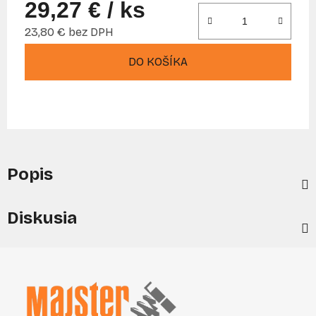
29,27 €
/ ks
23,80 € bez DPH
Jednotková cena:
DO KOŠÍKA
Popis
Diskusia
Z
á
p
ä