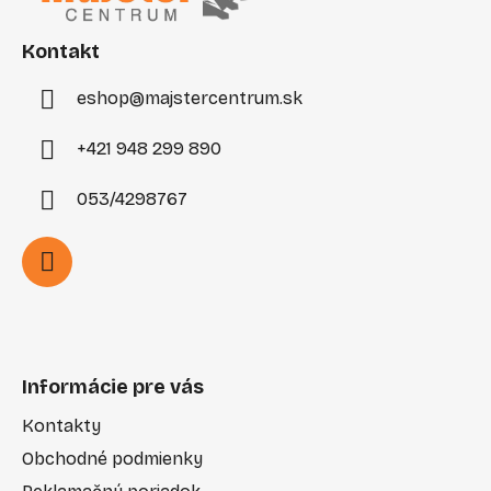
t
i
Kontakt
e
eshop
@
majstercentrum.sk
+421 948 299 890
053/4298767
Informácie pre vás
Kontakty
Obchodné podmienky