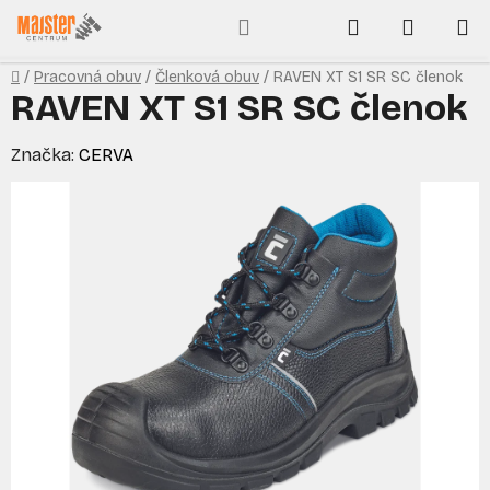
Prejsť
Hľadať
NÁKUP
na
obsah
KOŠÍK
Domov
/
Pracovná obuv
/
Členková obuv
/
RAVEN XT S1 SR SC členok
RAVEN XT S1 SR SC členok
Značka:
CERVA