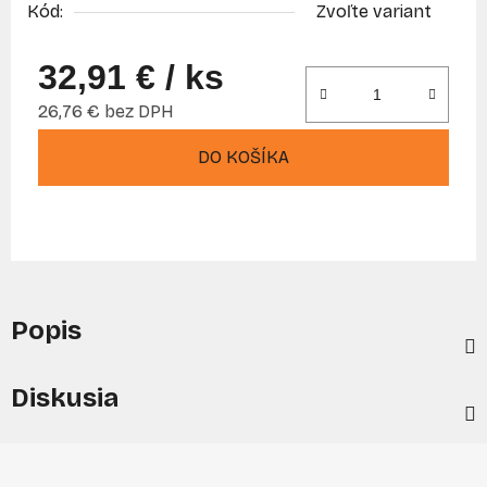
Kód:
Zvoľte variant
32,91 €
/ ks
26,76 € bez DPH
Jednotková cena:
DO KOŠÍKA
Popis
Diskusia
Z
á