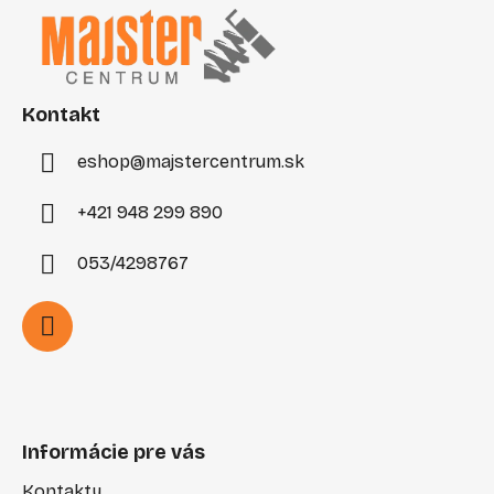
p
ä
t
i
Kontakt
e
eshop
@
majstercentrum.sk
+421 948 299 890
053/4298767
Informácie pre vás
Kontakty