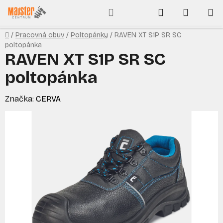
Prejsť
Hľadať
NÁKUP
na
obsah
KOŠÍK
Domov
/
Pracovná obuv
/
Poltopánky
/
RAVEN XT S1P SR SC
poltopánka
RAVEN XT S1P SR SC
poltopánka
Značka:
CERVA