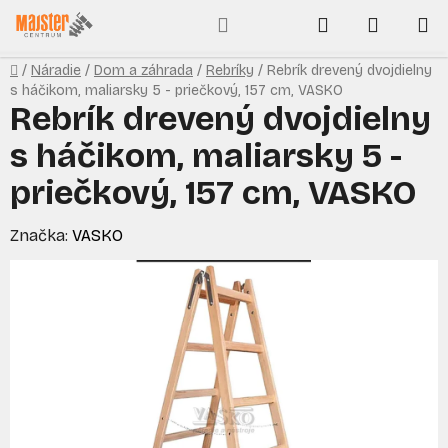
Prejsť
Hľadať
NÁKUP
na
obsah
KOŠÍK
Domov
/
Náradie
/
Dom a záhrada
/
Rebríky
/
Rebrík drevený dvojdielny
s háčikom, maliarsky 5 - priečkový, 157 cm, VASKO
Rebrík drevený dvojdielny
s háčikom, maliarsky 5 -
priečkový, 157 cm, VASKO
Značka:
VASKO