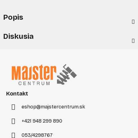
Popis
Diskusia
Z
á
p
ä
t
i
Kontakt
e
eshop
@
majstercentrum.sk
+421 948 299 890
053/4298767