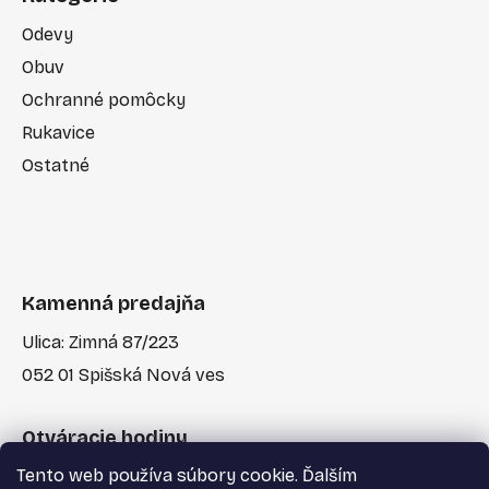
Odevy
Obuv
Ochranné pomôcky
Rukavice
Ostatné
Kamenná predajňa
Ulica: Zimná 87/223
052 01 Spišská Nová ves
Otváracie hodiny
Tento web používa súbory cookie. Ďalším
Po-Pia: 7:30 - 17:00