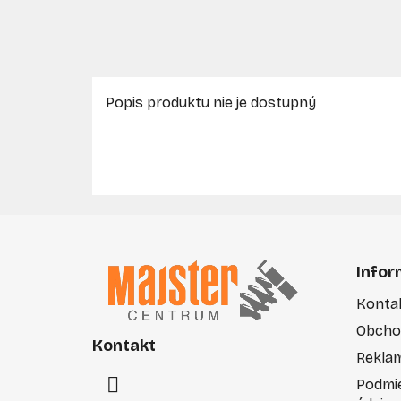
Popis produktu nie je dostupný
Z
á
Infor
p
Konta
ä
Obcho
t
Kontakt
i
Rekla
e
Podmi