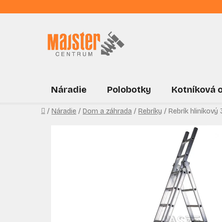
Prejsť
na
obsah
Náradie
Polobotky
Kotníková 
Domov
/
Náradie
/
Dom a záhrada
/
Rebríky
/
Rebrík hliníkový