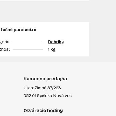
točné parametre
gória
Rebríky
nosť
1 kg
Kamenná predajňa
Ulica: Zimná 87/223
052 01 Spišská Nová ves
Otváracie hodiny