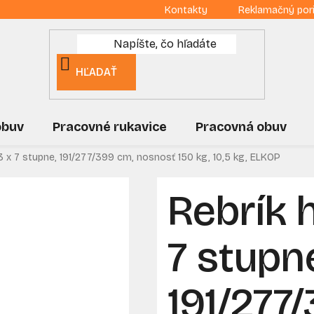
Kontakty
Reklamačný por
HĽADAŤ
obuv
Pracovné rukavice
Pracovná obuv
 3 x 7 stupne, 191/277/399 cm, nosnosť 150 kg, 10,5 kg, ELKOP
Rebrík h
7 stupn
191/277