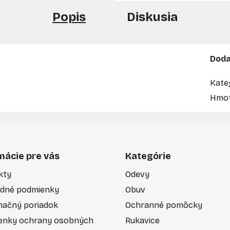
Popis
Diskusia
Doda
Kate
Hmot
mácie pre vás
Kategórie
kty
Odevy
dné podmienky
Obuv
mačný poriadok
Ochranné pomôcky
enky ochrany osobných
Rukavice