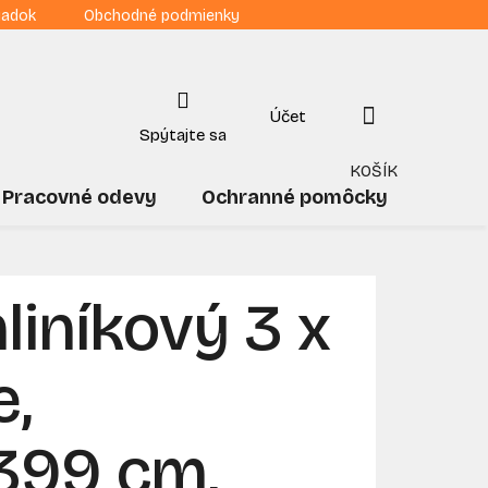
iadok
Obchodné podmienky
NÁKUPNÝ
KOŠÍK
Pracovné odevy
Ochranné pomôcky
Drogé
liníkový 3 x
e,
/399 cm,