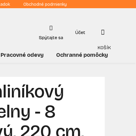
iadok
Obchodné podmienky
NÁKUPNÝ
KOŠÍK
Pracovné odevy
Ochranné pomôcky
Drogé
hliníkový
elny - 8
ý, 220 cm,