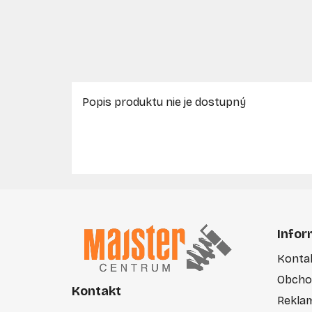
Popis produktu nie je dostupný
Z
á
Infor
p
Konta
ä
Obcho
t
Kontakt
i
Rekla