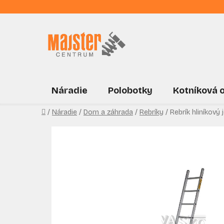
Prejsť
na
obsah
Náradie
Polobotky
Kotníková 
Domov
/
Náradie
/
Dom a záhrada
/
Rebríky
/
Rebrík hliníkový