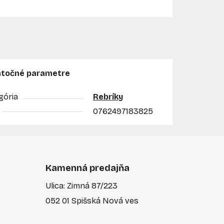
točné parametre
gória
Rebríky
0762497183825
Kamenná predajňa
Ulica: Zimná 87/223
052 01 Spišská Nová ves