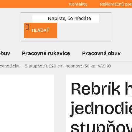
Kontakty
Reklamačný por
HĽADAŤ
obuv
Pracovné rukavice
Pracovná obuv
 jednodielny - 8 stupňový, 220 cm, nosnosť 150 kg, VASKO
Rebrík 
jednodi
stupňov