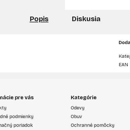
Popis
Diskusia
Doda
Kate
EAN
mácie pre vás
Kategórie
kty
Odevy
dné podmienky
Obuv
mačný poriadok
Ochranné pomôcky