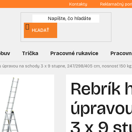
Kontakty
Reklamačný por
HĽADAŤ
obuv
Trička
Pracovné rukavice
Pracovn
ý s úpravou na schody 3 x 9 stupne, 247/298/405 cm, nosnosť 150 k
Rebrík h
úpravo
3 x 9 s