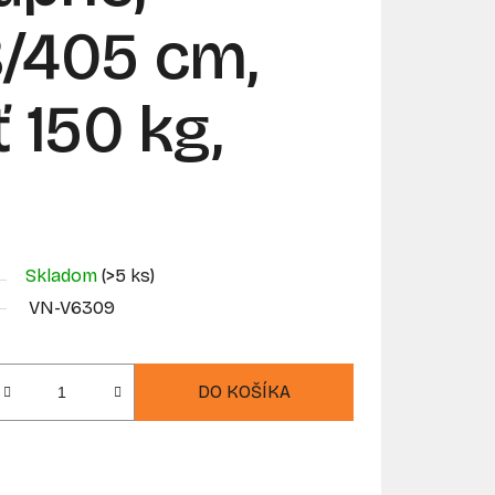
/405 cm,
 150 kg,
Skladom
(>5 ks)
VN-V6309
DO KOŠÍKA