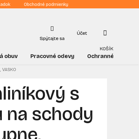
iadok
Obchodné podmienky
NÁKUPNÝ
KOŠÍK
á obuv
Pracovné odevy
Ochranné pomôck
g, VASKO
liníkový s
u na schody
tupne,