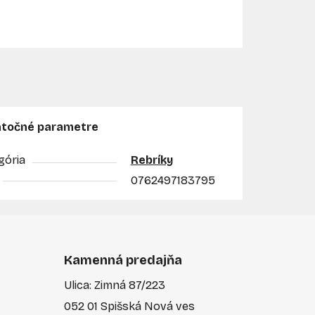
točné parametre
gória
Rebríky
0762497183795
Kamenná predajňa
Ulica: Zimná 87/223
052 01 Spišská Nová ves