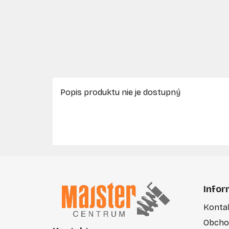
Popis produktu nie je dostupný
Z
á
Infor
p
Konta
ä
Obcho
t