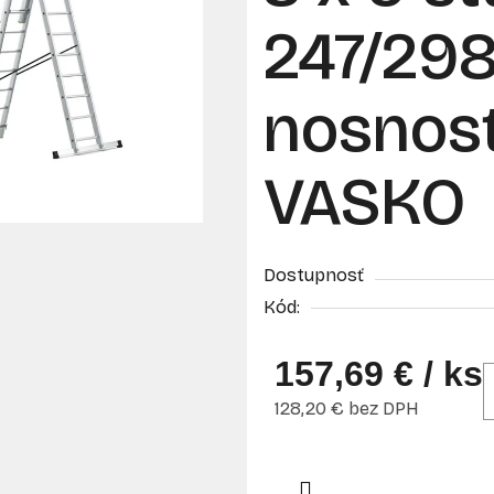
247/298
nosnosť
VASKO
Dostupnosť
Kód:
157,69 €
/ ks
128,20 € bez DPH
Jednotková cena: