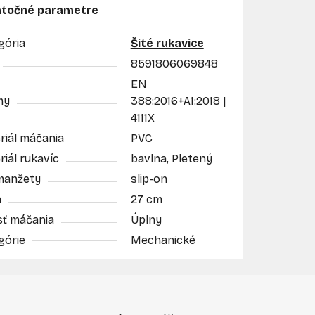
točné parametre
gória
Šité rukavice
8591806069848
EN
my
388:2016+A1:2018 |
4111X
riál máčania
PVC
iál rukavíc
bavlna, Pletený
manžety
slip-on
a
27 cm
sť máčania
Úplny
górie
Mechanické