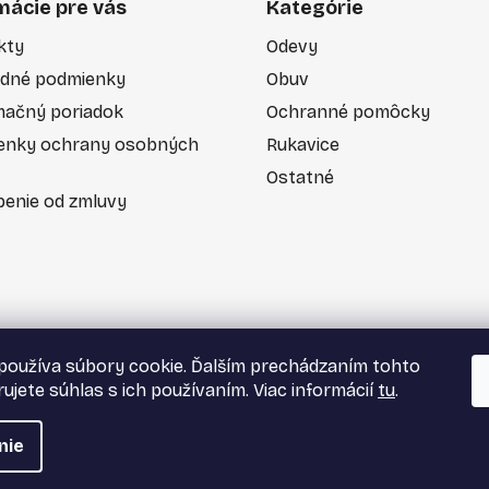
mácie pre vás
Kategórie
kty
Odevy
dné podmienky
Obuv
mačný poriadok
Ochranné pomôcky
enky ochrany osobných
Rukavice
Ostatné
enie od zmluvy
používa súbory cookie. Ďalším prechádzaním tohto
ujete súhlas s ich používaním. Viac informácií
tu
.
nie
tky práva vyhradené.