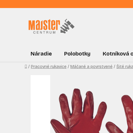
Prejsť
na
obsah
Náradie
Polobotky
Kotníková 
Domov
/
Pracovné rukavice
/
Máčané a povrstvené
/
Šité ruk