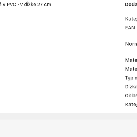
é v PVC • v dĺžke 27 cm
Doda
Kate
EAN
Nor
Mate
Mater
Typ 
Dĺžk
Obla
Kate