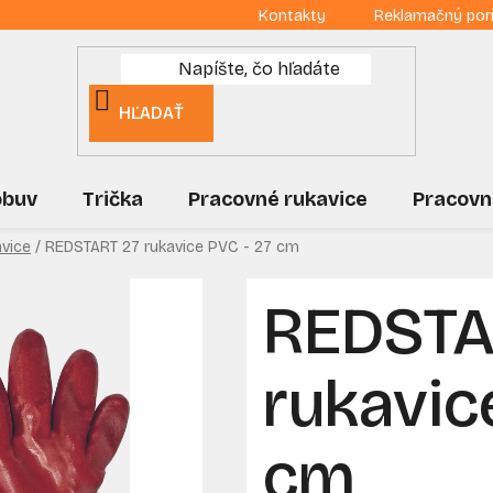
Kontakty
Reklamačný por
HĽADAŤ
obuv
Trička
Pracovné rukavice
Pracovn
avice
/
REDSTART 27 rukavice PVC - 27 cm
REDSTA
rukavic
cm