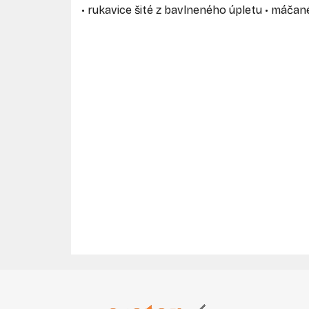
• rukavice šité z bavlneného úpletu • máčan
Z