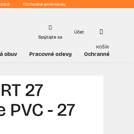
iadok
Obchodné podmienky
NÁKUPNÝ
KOŠÍK
á obuv
Pracovné odevy
Ochranné pomôck
RT 27
e PVC - 27