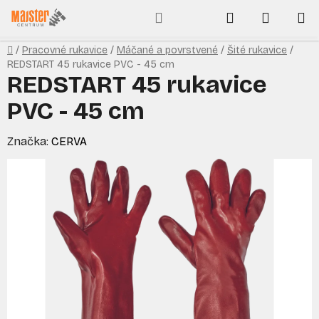
Prejsť
Hľadať
NÁKUP
na
obsah
KOŠÍK
Domov
/
Pracovné rukavice
/
Máčané a povrstvené
/
Šité rukavice
/
REDSTART 45 rukavice PVC - 45 cm
REDSTART 45 rukavice
PVC - 45 cm
Značka:
CERVA