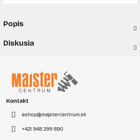
Popis
Diskusia
Z
á
p
ä
t
i
Kontakt
e
eshop
@
majstercentrum.sk
+421 948 299 890