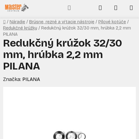
Prejsť
Hľadať
NÁKUP
na
obsah
KOŠÍK
Domov
/
Náradie
/
Brúsne, rezné a vŕtacie nástroje
/
Pílové kotúče
/
Redukčné krúžky
/
Redukčný krúžok 32/30 mm, hrúbka 2,2 mm
PILANA
Redukčný krúžok 32/30
mm, hrúbka 2,2 mm
PILANA
Značka:
PILANA