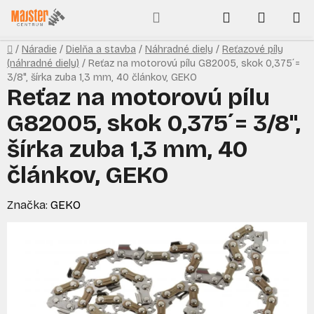
Prejsť
Hľadať
NÁKUP
na
obsah
KOŠÍK
Domov
/
Náradie
/
Dielňa a stavba
/
Náhradné diely
/
Reťazové píly
(náhradné diely)
/
Reťaz na motorovú pílu G82005, skok 0,375´=
3/8", šírka zuba 1,3 mm, 40 článkov, GEKO
Reťaz na motorovú pílu
G82005, skok 0,375´= 3/8",
šírka zuba 1,3 mm, 40
článkov, GEKO
Značka:
GEKO