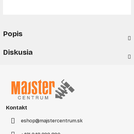
Popis
Diskusia
Z
á
p
ä
t
i
Kontakt
e
eshop
@
majstercentrum.sk