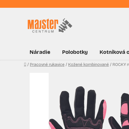
Prejsť
na
obsah
Náradie
Polobotky
Kotníková 
Domov
/
Pracovné rukavice
/
Kožené kombinované
/
ROCKY r