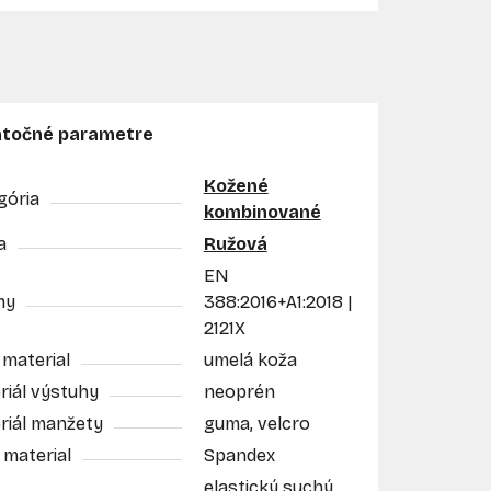
točné parametre
Kožené
gória
kombinované
a
Ružová
EN
my
388:2016+A1:2018 |
2121X
 material
umelá koža
riál výstuhy
neoprén
riál manžety
guma, velcro
 material
Spandex
elastický suchý