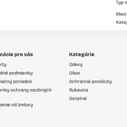
Typ 
Miest
Kate
mácie pre vás
Kategórie
kty
Odevy
dné podmienky
Obuv
mačný poriadok
Ochranné pomôcky
enky ochrany osobných
Rukavice
Ostatné
enie od zmluvy