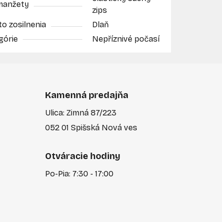
manžety
zips
o zosilnenia
Dlaň
górie
Nepříznivé počasí
Kamenná predajňa
Ulica: Zimná 87/223
052 01 Spišská Nová ves
Otváracie hodiny
Po-Pia: 7:30 - 17:00