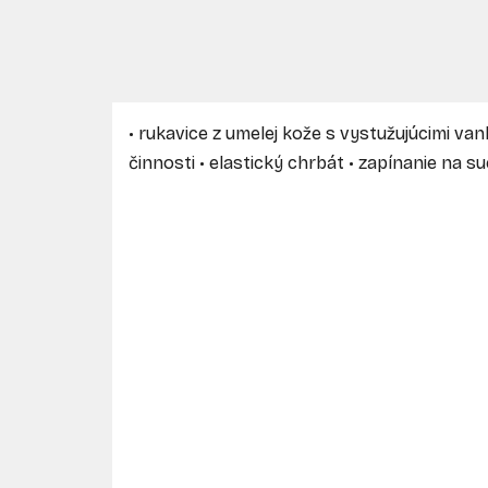
• rukavice z umelej kože s vystužujúcimi van
činnosti • elastický chrbát • zapínanie na s