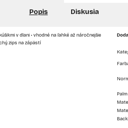
Popis
Diskusia
kúšikmi v dlani • vhodné na ľahké až náročnejšie
Doda
uchý zips na zápästí
Kate
Farb
Nor
Palm
Mate
Mate
Back