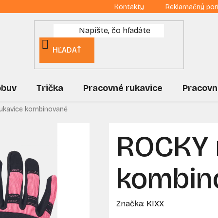
Kontakty
Reklamačný por
HĽADAŤ
obuv
Trička
Pracovné rukavice
Pracovn
ukavice kombinované
ROCKY 
kombin
Značka:
KIXX