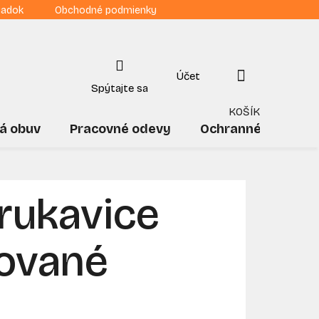
iadok
Obchodné podmienky
NÁKUPNÝ
KOŠÍK
á obuv
Pracovné odevy
Ochranné pomôck
rukavice
ované