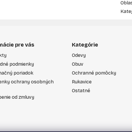
Obla
Kate
mácie pre vás
Kategórie
kty
Odevy
dné podmienky
Obuv
mačný poriadok
Ochranné pomôcky
enky ochrany osobných
Rukavice
Ostatné
enie od zmluvy