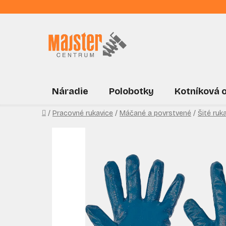
Prejsť
na
obsah
Náradie
Polobotky
Kotníková 
Domov
/
Pracovné rukavice
/
Máčané a povrstvené
/
Šité ruk