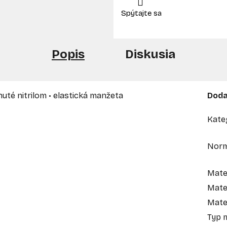
Popis
Diskusia
nuté nitrilom • elastická manžeta
Doda
Kate
Nor
Mate
Mater
Mate
Typ 