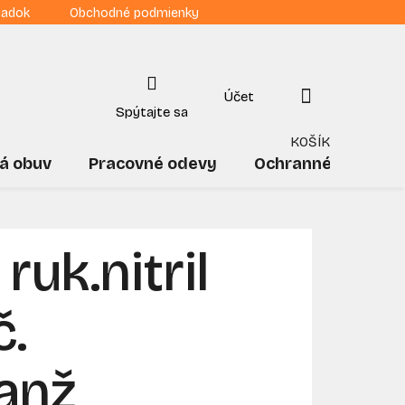
iadok
Obchodné podmienky
NÁKUPNÝ
KOŠÍK
á obuv
Pracovné odevy
Ochranné pomôck
uk.nitril
č.
anž