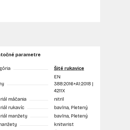
točné parametre
gória
Šité rukavice
EN
my
388:2016+A1:2018 |
4211X
riál máčania
nitril
iál rukavíc
bavlna, Pletený
riál manžety
bavlna, Pletený
manžety
knitwrist