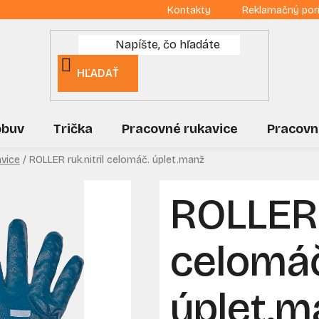
Kontakty
Reklamačný por
HĽADAŤ
obuv
Trička
Pracovné rukavice
Pracovn
avice
/
ROLLER ruk.nitril celomáč. úplet.manž
ROLLER r
celomá
úplet.m